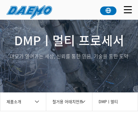
DMPㅣ멀티 프로세서
대모가 열어가는 세상, 신뢰를 통한 믿음, 기술을 통한 도약
제품소개
철거용 어태치먼트
DMPㅣ멀티
프로세서