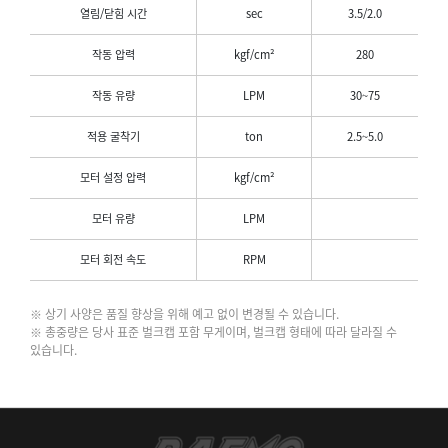
열림/닫힘 시간
sec
3.5/2.0
작동 압력
kgf/cm²
280
작동 유량
LPM
30~75
적용 굴착기
ton
2.5~5.0
모터 설정 압력
kgf/cm²
모터 유량
LPM
모터 회전 속도
RPM
※ 상기 사양은 품질 향상을 위해 예고 없이 변경될 수 있습니다.
※ 총중량은 당사 표준 벌크캡 포함 무게이며, 벌크캡 형태에 따라 달라질 수
있습니다.