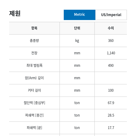
제원
Metric
US/Imperial
항목
단위
수치
총중량
kg
360
전장
mm
1,140
최대 벌림폭
mm
490
암(Arm) 깊이
mm
커터 길이
mm
100
절단력 [중심부]
ton
67.9
파쇄력 [중간]
ton
28.5
파쇄력 [끝]
ton
17.7