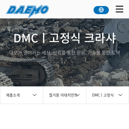
DMCㅣ고정식 크라샤
대모가 열어가는 세상, 신뢰를 통한 믿음, 기술을 통한 도약
제품소개
철거용 어태치먼트
DMCㅣ고정식
크라샤