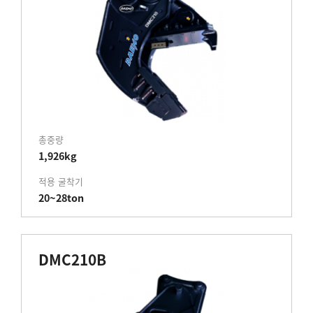
총중량
1,926kg
적용 굴착기
20~28ton
DMC210B