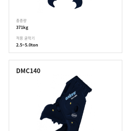
총중량
371kg
적용 굴착기
2.5~5.0ton
DMC140