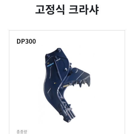
고정식 크라샤
DP300
총중량