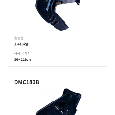
총중량
1,418kg
적용 굴착기
16~22ton
DMC180B