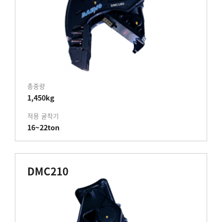
총중량
1,450kg
적용 굴착기
16~22ton
DMC210