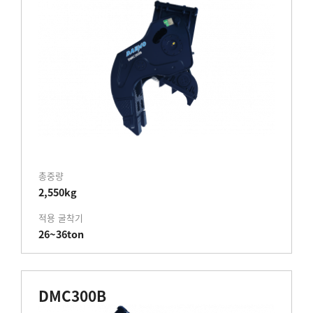
총중량
2,550kg
적용 굴착기
26~36ton
DMC300B