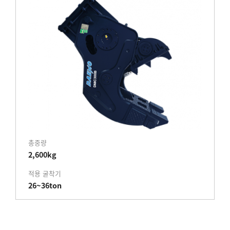
총중량
2,600kg
적용 굴착기
26~36ton