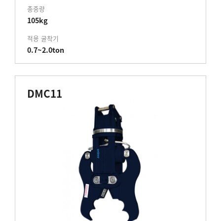
총중량
105kg
적용 굴착기
0.7~2.0ton
DMC11