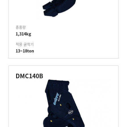
총중량
1,314kg
적용 굴착기
13~18ton
DMC140B